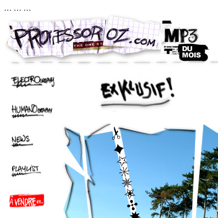
…
… …