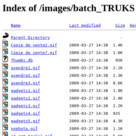
Index of /images/batch_TRUKS
Name
Last modified
Size
De
Parent Directory
Copie de vente2.gif
Copie de vente7.gif
Thumbs.db
avendre1.gif
avendre2.gif
avendre3.gif
gadgets1.gif
gadgets2.gif
gadgets3.gif
gadgets4.gif
gadgets5.gif
nophoto.gif