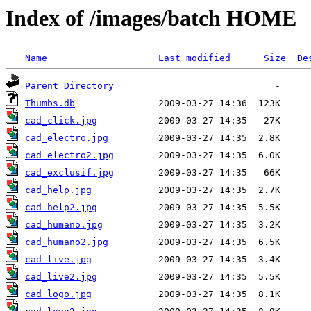
Index of /images/batch HOME
Name
Last modified
Size
De
Parent Directory
Thumbs.db
cad_click.jpg
cad_electro.jpg
cad_electro2.jpg
cad_exclusif.jpg
cad_help.jpg
cad_help2.jpg
cad_humano.jpg
cad_humano2.jpg
cad_live.jpg
cad_live2.jpg
cad_logo.jpg