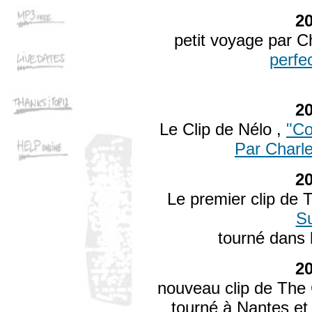
2
petit voyage par C
perfe
2
Le Clip de Nélo ,
"Co
Par Charl
2
Le premier clip de 
S
tourné dans 
2
nouveau clip de The
tourné à Nantes et