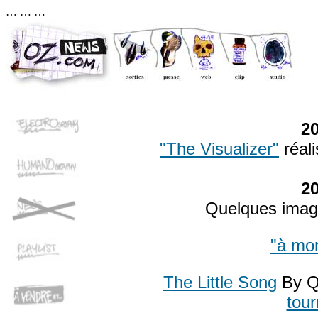
…
… …
2
"The Visualizer"
réal
2
Quelques image
"à mo
The Little Song
By 
tou