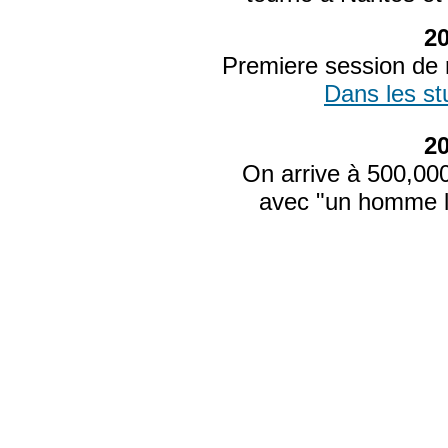
2
Premiere session de
Dans les st
2
On arrive à 500,000
avec "un homme li